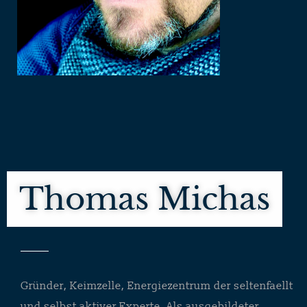
Thomas Michas
Gründer, Keimzelle, Energiezentrum der seltenfaellt
und selbst aktiver Experte. Als ausgebildeter