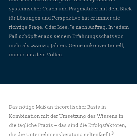
systemischer Coach und Pragmatiker mit dem Blick
für Lösungen und Perspektive hat er immer die
richtige Frage. Oder Idee. Je nach Auftrag. In jedem
Fall schöpft er aus seinem Erfahrungsschatz von
mehr als zwanzig Jahren. Gerne unkonventionell,
immer aus dem Vollen.
Das nötige Maß an theoretischer Basis in
Kombination mit der Umsetzung des Wissens in
die tägliche Praxis – das sind die Erfolgsfaktoren,
®
die die Unternehmensberatung seltenfaellt